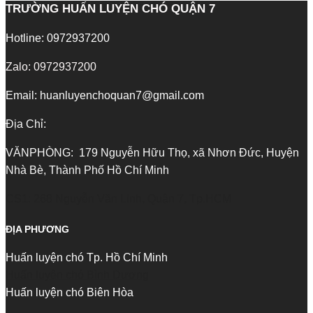
TRƯỜNG HUẤN LUYỆN CHÓ QUẬN 7
Hotline: 0972937200
Zalo: 0972937200
Email: huanluyenchoquan7@gmail.com
Địa Chỉ:
VĂNPHÒNG: 179 Nguyễn Hữu Thọ, xã Nhơn Đức, Huyện
Nhà Bè, Thành Phố Hồ Chí Minh
CS1: 268 Nguyễn Văn Linh, Quận 7, Tp.HCM
ĐỊA PHƯƠNG
Huấn luyện chó Tp. Hồ Chí Minh
Huấn luyện chó Bình Dương
Huấn luyện chó Biên Hòa