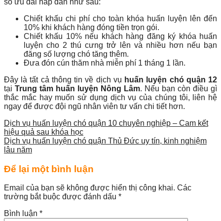
số ưu đãi hấp dẫn như sau:
Chiết khấu chi phí cho toàn khóa huấn luyện lên đến
10% khi khách hàng đóng tiền trọn gói.
Chiết khấu 10% nếu khách hàng đăng ký khóa huấn
luyện cho 2 thú cưng trở lên và nhiều hơn nếu bạn
đăng số lượng chó tăng thêm.
Đưa đón cún thăm nhà miễn phí 1 tháng 1 lần.
Đây là tất cả thông tin về dịch vụ
huấn luyện chó quận 12
tại
Trung tâm huấn luyện Nông Lâm
. Nếu bạn còn điều gì
thắc mắc hay muốn sử dụng dịch vụ của chúng tôi, liên hệ
ngay để được đội ngũ nhân viên tư vấn chi tiết hơn.
Dịch vụ huấn luyện chó quận 10 chuyên nghiệp – Cam kết
hiệu quả sau khóa học
Dịch vụ huấn luyện chó quận Thủ Đức uy tín, kinh nghiệm
lâu năm
Để lại một bình luận
Email của bạn sẽ không được hiển thị công khai.
Các
trường bắt buộc được đánh dấu
*
Bình luận
*