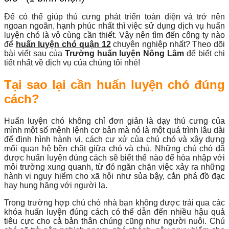
Để có thể giúp thú cưng phát triển toàn diện và trở nên
ngoan ngoãn, hạnh phúc nhất thì việc sử dụng dịch vụ huấn
luyện chó là vô cùng cần thiết. Vậy nên tìm đến công ty nào
để
huấn luyện chó quận 12
chuyên nghiệp nhất? Theo dõi
bài viết sau của
Trường huấn luyện Nông Lâm
để biết chi
tiết nhất về dịch vụ của chúng tôi nhé!
Tại sao lại cần huấn luyện chó đúng
cách?
Huấn luyện chó không chỉ đơn giản là dạy thú cưng của
mình một số mệnh lệnh cơ bản mà nó là một quá trình lâu dài
để định hình hành vi, cách cư xử của chú chó và xây dựng
mối quan hệ bền chặt giữa chó và chủ. Những chú chó đã
được huấn luyện đúng cách sẽ biết thế nào để hòa nhập với
môi trường xung quanh, từ đó ngăn chặn việc xảy ra những
hành vi nguy hiểm cho xã hội như sủa bậy, cắn phá đồ đạc
hay hung hăng với người lạ.
Trong trường hợp chú chó nhà bạn không được trải qua các
khóa huấn luyện đúng cách có thể dẫn đến nhiều hậu quả
tiêu cực cho cả bản thân chúng cũng như người nuôi. Chú