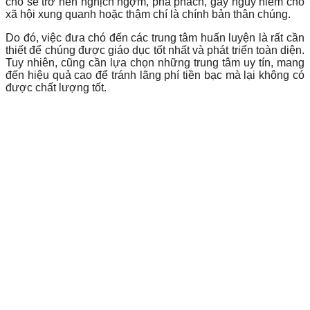
chó sẽ trở nên nghịch ngợm, phá phách, gây nguy hiểm cho
xã hội xung quanh hoặc thậm chí là chính bản thân chúng.
Do đó, việc đưa chó đến các trung tâm huấn luyện là rất cần
thiết để chúng được giáo dục tốt nhất và phát triển toàn diện.
Tuy nhiên, cũng cần lựa chọn những trung tâm uy tín, mang
đến hiệu quả cao để tránh lãng phí tiền bạc mà lại không có
được chất lượng tốt.