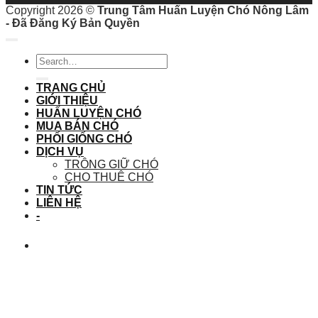
Copyright 2026 ©
Trung Tâm Huấn Luyện Chó Nông Lâm
- Đã Đăng Ký Bản Quyền
TRANG CHỦ
GIỚI THIỆU
HUẤN LUYỆN CHÓ
MUA BÁN CHÓ
PHỐI GIỐNG CHÓ
DỊCH VỤ
TRÔNG GIỮ CHÓ
CHO THUÊ CHÓ
TIN TỨC
LIÊN HỆ
-