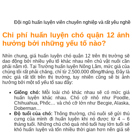
Đội ngũ huấn luyện viên chuyên nghiệp và rất yêu nghề
Chi phí huấn luyện chó quận 12 ảnh
hưởng bởi những yếu tố nào?
Nhìn chung, giá huấn luyện chó quận 12 trên thị trường sẽ
dao động bởi nhiều yếu tố khác nhau nên chủ vật nuôi cần
phải nắm rõ. Tại Trường huấn luyện Nông Lâm, mức giá của
chúng tôi rất phải chăng, chỉ từ 2.500.000 đồng/tháng. Đây là
mức giá rất tốt trên thị trường, tuy nhiên cũng sẽ bị ảnh
hưởng bởi một số yếu tố sau đây:
Giống chó:
Mỗi loài chó khác nhau sẽ có mức giá
huấn luyện khác nhau. Chó cỡ nhỏ như Poodle,
Chihuahua, Phốc… và chó cỡ lớn như Becgie, Alaska,
Doberman…
Độ tuổi của chó:
Thông thường, chủ nuôi sẽ gửi thú
cưng của mình đi huấn luyện khi nó được từ 4 – 6
tháng tuổi. Những chú chó quá nhỏ tuổi hay lớn tuổi sẽ
khó huấn luyện và tốn nhiều thời gian hơn nên giá sẽ