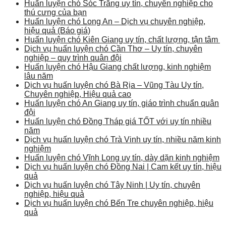
Huấn luyện chó Sóc Trăng uy tín, chuyên nghiệp cho
thú cưng của bạn
Huấn luyện chó Long An – Dịch vụ chuyên nghiệp,
hiệu quả (Báo giá)
Huấn luyện chó Kiên Giang uy tín, chất lượng, tận tâm
Dịch vụ huấn luyện chó Cần Thơ – Uy tín, chuyên
nghiệp – quy trình quân đội
Huấn luyện chó Hậu Giang chất lượng, kinh nghiệm
lâu năm
Dịch vụ huấn luyện chó Bà Rịa – Vũng Tàu Uy tín,
Chuyên nghiệp, Hiệu quả cao
Huấn luyện chó An Giang uy tín, giáo trình chuẩn quân
đội
Huấn luyện chó Đồng Tháp giá TỐT với uy tín nhiều
năm
Dịch vụ huấn luyện chó Trà Vinh uy tín, nhiều năm kinh
nghiệm
Huấn luyện chó Vĩnh Long uy tín, dày dặn kinh nghiệm
Dịch vụ huấn luyện chó Đồng Nai | Cam kết uy tín, hiệu
quả
Dịch vụ huấn luyện chó Tây Ninh | Uy tín, chuyên
nghiệp, hiệu quả
Dịch vụ huấn luyện chó Bến Tre chuyên nghiệp, hiệu
quả