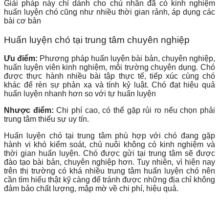
Giải pháp này chỉ dành cho chủ nhân đã có kinh nghiệm
huấn luyện chó cũng như nhiều thời gian rảnh, áp dụng các
bài cơ bản
Huấn luyện chó tại trung tâm chuyên nghiệp
Ưu điểm:
Phương pháp huấn luyện bài bản, chuyên nghiệp,
huấn luyện viên kinh nghiệm, môi trường chuyên dụng. Chó
được thực hành nhiều bài tập thực tế, tiếp xúc cùng chó
khác để rèn sự phản xạ và tính kỷ luật. Chó đạt hiệu quả
huấn luyện nhanh hơn so với tự huấn luyện
Nhược điểm:
Chi phí cao, có thể gặp rủi ro nếu chọn phải
trung tâm thiếu sự uy tín.
Huấn luyện chó tại trung tâm phù hợp với chó đang gặp
hành vi khó kiểm soát, chủ nuôi không có kinh nghiệm và
thời gian huấn luyện. Chó được gửi tại trung tâm sẽ được
đào tạo bài bản, chuyên nghiệp hơn. Tuy nhiên, vì hiện nay
trên thị trường có khá nhiều trung tâm huấn luyện chó nên
cần tìm hiểu thật kỹ càng để tránh được những địa chỉ không
đảm bảo chất lượng, mập mờ về chi phí, hiệu quả.