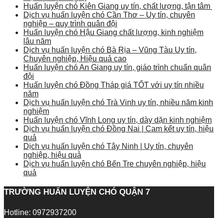
Huấn luyện chó Kiên Giang uy tín, chất lượng, tận tâm
Dịch vụ huấn luyện chó Cần Thơ – Uy tín, chuyên
nghiệp – quy trình quân đội
Huấn luyện chó Hậu Giang chất lượng, kinh nghiệm
lâu năm
Dịch vụ huấn luyện chó Bà Rịa – Vũng Tàu Uy tín,
Chuyên nghiệp, Hiệu quả cao
Huấn luyện chó An Giang uy tín, giáo trình chuẩn quân
đội
Huấn luyện chó Đồng Tháp giá TỐT với uy tín nhiều
năm
Dịch vụ huấn luyện chó Trà Vinh uy tín, nhiều năm kinh
nghiệm
Huấn luyện chó Vĩnh Long uy tín, dày dặn kinh nghiệm
Dịch vụ huấn luyện chó Đồng Nai | Cam kết uy tín, hiệu
quả
Dịch vụ huấn luyện chó Tây Ninh | Uy tín, chuyên
nghiệp, hiệu quả
Dịch vụ huấn luyện chó Bến Tre chuyên nghiệp, hiệu
quả
TRƯỜNG HUẤN LUYỆN CHÓ QUẬN 7
Hotline: 0972937200