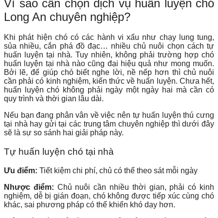
Vì sao cần chọn dịch vụ huấn luyện chó
Long An chuyên nghiệp?
Khi phát hiện chó có các hành vi xấu như chạy lung tung,
sủa nhiều, cắn phá đồ đạc… nhiều chủ nuôi chọn cách tự
huấn luyện tại nhà. Tuy nhiên, không phải trường hợp chó
huấn luyện tại nhà nào cũng đại hiệu quả như mong muốn.
Bởi lẽ, để giúp chó biết nghe lời, nề nếp hơn thì chủ nuôi
cần phải có kinh nghiệm, kiến thức về huấn luyện. Chưa hết,
huấn luyện chó không phải ngày một ngày hai mà cần có
quy trình và thời gian lâu dài.
Nếu bạn đang phân vân về việc nên tự huấn luyện thú cưng
tại nhà hay gửi tại các trung tâm chuyên nghiệp thì dưới đây
sẽ là sự so sánh hai giải pháp này.
Tự huấn luyện chó tại nhà
Ưu điểm:
Tiết kiệm chi phí, chủ có thể theo sát mỗi ngày
Nhược điểm:
Chủ nuôi cần nhiều thời gian, phải có kinh
nghiệm, dễ bị gián đoạn, chó không được tiếp xúc cùng chó
khác, sai phương pháp có thể khiến khó dạy hơn.