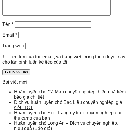
Tên
*
Email
*
Trang web
Lưu tên của tôi, email, và trang web trong trình duyệt này
cho lần bình luận kế tiếp của tôi.
Bài viết mới
Huấn luyện chó Cà Mau chuyên nghiệp, hiệu quả kèm
báo giá chi tiết
Dịch vụ huấn luyện chó Bạc Liêu chuyên nghiệp, giá
siêu TỐT
Huấn luyện chó Sóc Trăng uy tín, chuyên nghiệp cho
thú cưng của bạn
Huấn luyện chó Long An – Dịch vụ chuyên nghiệp,
hiệu quả (Báo giá)