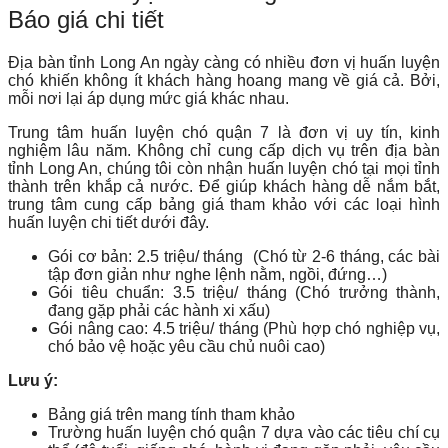
Báo giá chi tiết
Địa bàn tỉnh Long An ngày càng có nhiều đơn vị huấn luyện
chó khiến không ít khách hàng hoang mang về giá cả. Bởi,
mỗi nơi lại áp dụng mức giá khác nhau.
Trung tâm huấn luyện chó quận 7 là đơn vị uy tín, kinh
nghiệm lâu năm. Không chỉ cung cấp dịch vụ trên địa bàn
tỉnh Long An, chúng tôi còn nhận huấn luyện chó tại mọi tỉnh
thành trên khắp cả nước. Để giúp khách hàng dễ nắm bắt,
trung tâm cung cấp bảng giá tham khảo với các loại hình
huấn luyện chi tiết dưới đây.
Gói cơ bản: 2.5 triệu/ tháng (Chó từ 2-6 tháng, các bài
tập đơn giản như nghe lệnh nằm, ngồi, đứng…)
Gói tiêu chuẩn: 3.5 triệu/ tháng (Chó trưởng thành,
đang gặp phải các hành xi xấu)
Gói nâng cao: 4.5 triệu/ tháng (Phù hợp chó nghiệp vụ,
chó bảo vệ hoặc yêu cầu chủ nuôi cao)
Lưu ý:
Bảng giá trên mang tính tham khảo
Trường huấn luyện chó quận 7 dựa vào các tiêu chí cụ