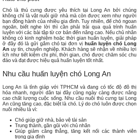
Chó là thú cưng được yêu thích tại Long An bởi chúng
không chỉ là vật nuôi giữ nhà mà còn được xem như người
bạn đồng hành của nhiều gia đình. Tuy nhiên, để chó ngoan
ngoãn, biết nghe lời thì cần phải trải qua quá trình huấn
luyện với các bài tập từ cơ bản đến nâng cao. Nếu chủ nhân
không có kinh nghiệm hoặc thời gian huấn luyện, giải pháp
ở đây đó là gửi gắm chó tại đơn vị
huấn luyện chó Long
An
uy tín, chuyên nghiệp. Khách hàng sẽ nhận về nhiều lợi
ích như tiết kiệm chi phí, thời gian, chó được chăm sóc chu
đáo và đạt được hiệu quả huấn luyện tốt nhất.
Nhu cầu huấn luyện chó Long An
Long An là tỉnh giáp với TPHCM và đang có tốc độ đô thị
hóa nhanh, người dân tại đây cũng ngày càng được nâng
cao chất lượng cuộc sống. Nhu cầu nuôi thú cưng tại Long
An cũng tăng cao, đặc biệt là chó. Lý do chó luôn được chọn
nuôi nhiều là vì:
Chó giúp giữ nhà, bảo vệ tài sản
Trung thành, gần gũi với chủ nhân
Giúp giảm căng thẳng, tăng kết nối các thành viên
trong gia đình