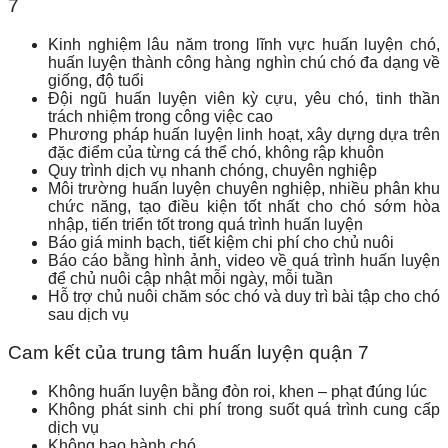
7
Kinh nghiệm lâu năm trong lĩnh vực huấn luyện chó,
huấn luyện thành công hàng nghìn chú chó đa dạng về
giống, độ tuổi
Đội ngũ huấn luyện viên kỳ cựu, yêu chó, tinh thần
trách nhiệm trong công việc cao
Phương pháp huấn luyện linh hoạt, xây dựng dựa trên
đặc điểm của từng cá thể chó, không rập khuôn
Quy trình dịch vụ nhanh chóng, chuyên nghiệp
Môi trường huấn luyện chuyên nghiệp, nhiều phân khu
chức năng, tạo điều kiện tốt nhất cho chó sớm hòa
nhập, tiến triển tốt trong quá trình huấn luyện
Báo giá minh bạch, tiết kiệm chi phí cho chủ nuôi
Báo cáo bằng hình ảnh, video về quá trình huấn luyện
để chủ nuôi cập nhật mỗi ngày, mỗi tuần
Hỗ trợ chủ nuôi chăm sóc chó và duy trì bài tập cho chó
sau dịch vụ
Cam kết của trung tâm huấn luyện quận 7
Không huấn luyện bằng đòn roi, khen – phạt đúng lúc
Không phát sinh chi phí trong suốt quá trình cung cấp
dịch vụ
Không bạo hành chó