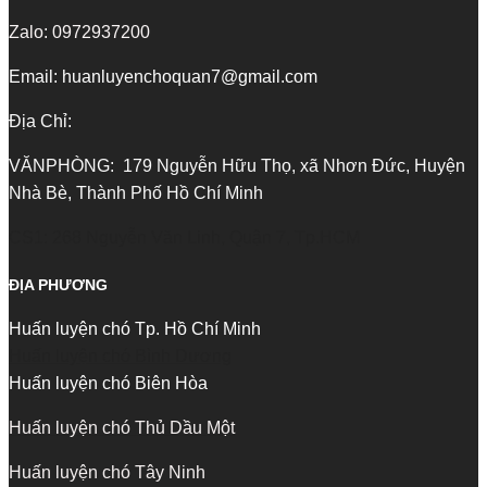
Zalo: 0972937200
Email: huanluyenchoquan7@gmail.com
Địa Chỉ:
VĂNPHÒNG: 179 Nguyễn Hữu Thọ, xã Nhơn Đức, Huyện
Nhà Bè, Thành Phố Hồ Chí Minh
CS1: 268 Nguyễn Văn Linh, Quận 7, Tp.HCM
ĐỊA PHƯƠNG
Huấn luyện chó Tp. Hồ Chí Minh
Huấn luyện chó Bình Dương
Huấn luyện chó Biên Hòa
Huấn luyện chó Thủ Dầu Một
Huấn luyện chó Tây Ninh