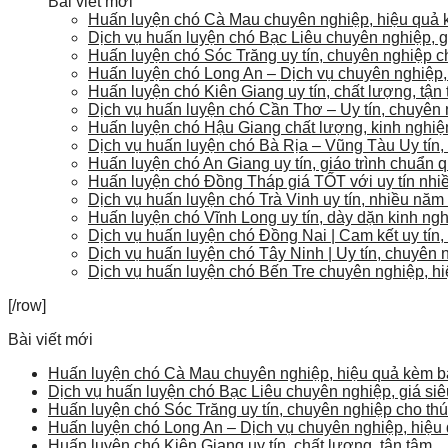
Bài viết mới
Huấn luyện chó Cà Mau chuyên nghiệp, hiệu quả kè
Dịch vụ huấn luyện chó Bạc Liêu chuyên nghiệp, 
Huấn luyện chó Sóc Trăng uy tín, chuyên nghiệp c
Huấn luyện chó Long An – Dịch vụ chuyên nghiệp, 
Huấn luyện chó Kiên Giang uy tín, chất lượng, tận
Dịch vụ huấn luyện chó Cần Thơ – Uy tín, chuyên n
Huấn luyện chó Hậu Giang chất lượng, kinh nghi
Dịch vụ huấn luyện chó Bà Rịa – Vũng Tàu Uy tín
Huấn luyện chó An Giang uy tín, giáo trình chuẩn 
Huấn luyện chó Đồng Tháp giá TỐT với uy tín nh
Dịch vụ huấn luyện chó Trà Vinh uy tín, nhiều năm
Huấn luyện chó Vĩnh Long uy tín, dày dặn kinh ng
Dịch vụ huấn luyện chó Đồng Nai | Cam kết uy tín,
Dịch vụ huấn luyện chó Tây Ninh | Uy tín, chuyên 
Dịch vụ huấn luyện chó Bến Tre chuyên nghiệp, h
[/row]
Bài viết mới
Huấn luyện chó Cà Mau chuyên nghiệp, hiệu quả kèm báo
Dịch vụ huấn luyện chó Bạc Liêu chuyên nghiệp, giá si
Huấn luyện chó Sóc Trăng uy tín, chuyên nghiệp cho th
Huấn luyện chó Long An – Dịch vụ chuyên nghiệp, hiệu 
Huấn luyện chó Kiên Giang uy tín, chất lượng, tận tâm