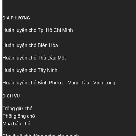
CS1: 268 Nguyễn Văn Linh, Quận 7, Tp.HCM
ĐỊA PHƯƠNG
Huấn luyện chó Tp. Hồ Chí Minh
Huấn luyện chó Bình Dương
Huấn luyện chó Biên Hòa
Huấn luyện chó Thủ Dầu Một
Huấn luyện chó Tây Ninh
Huấn luyện chó Bình Phước - Vũng Tàu - Vĩnh Long
DỊCH VỤ
Trông giữ chó
Phối giống chó
Mua bán chó