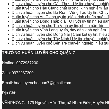
Dịch vụ huấn luyện chó Cần Thơ – Uy tín, chuyên nghiệp
Huấn luyện chó Hậu Giang chất lượng, kinh nghiệm lâ
Dịch vụ huấn luyện chó Bà Rịa – Vũng Tàu Uy tín, Chuy
Huấn luyện chó An Giang uy tín, giáo trình chuẩn quân đ
Huấn luyện chó Đồng Tháp giá TỐT với uy tín nhiều nă
Dịch vụ huấn luyện chó Trà Vinh uy tín, nhiều năm kinh
Huấn luyện chó Vĩnh Long uy tín, dày dặn kinh nghiệm
Dịch vụ huấn luyện chó Đồng Nai | Cam kết uy tín, hiệu
Dịch vụ huấn luyện chó Tây Ninh | Uy tín, chuyên nghiệp
Dịch vụ huấn luyện chó Bến Tre chuyên nghiệp, hiệu qu
TRƯỜNG HUẤN LUYỆN CHÓ QUẬN 7
Hotline: 0972937200
Zalo: 0972937200
Email: huanluyenchoquan7@gmail.com
Địa Chỉ:
VĂNPHÒNG: 179 Nguyễn Hữu Thọ, xã Nhơn Đức, Huyện Nhà