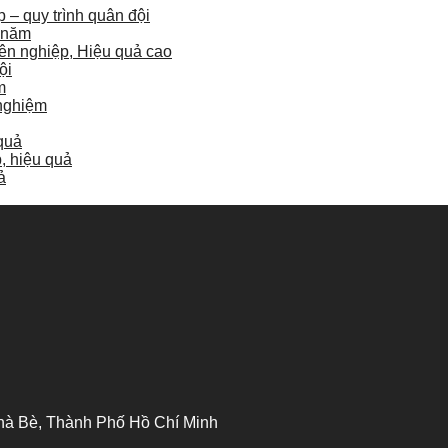
 – quy trình quân đội
u năm
ên nghiệp, Hiệu quả cao
ội
m
 nghiệm
 quả
, hiệu quả
ả
 Bè, Thành Phố Hồ Chí Minh