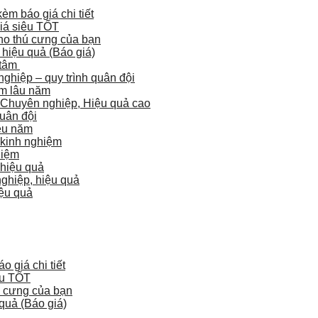
m báo giá chi tiết
giá siêu TỐT
ho thú cưng của bạn
hiệu quả (Báo giá)
 tâm
ghiệp – quy trình quân đội
ệm lâu năm
, Chuyên nghiệp, Hiệu quả cao
quân đội
iều năm
 kinh nghiệm
hiệm
 hiệu quả
nghiệp, hiệu quả
iệu quả
 giá chi tiết
êu TỐT
ú cưng của bạn
quả (Báo giá)