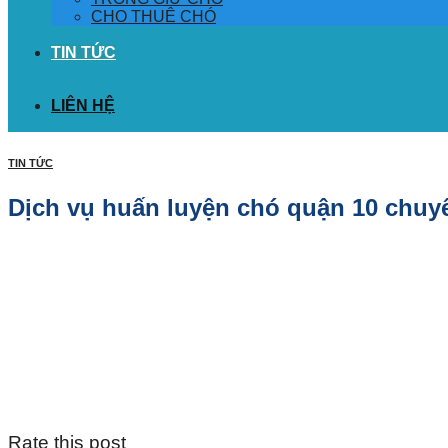
CHO THUÊ CHÓ
TIN TỨC
LIÊN HỆ
TIN TỨC
Dịch vụ huấn luyện chó quận 10 chuy
Rate this post