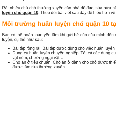
Rất nhiều chú chó thường xuyên cắn phá đồ đạc, sủa bừa bãi 
luyện chó quận 10
. Theo dõi bài viết sau đây để hiểu hơn v
Môi trường huấn luyện chó quận 10 tạ
Bạn có thể hoàn toàn yên tâm khi gửi bé cún của mình đến
luyện, cụ thể như sau:
Bãi tập rộng rãi: Bãi tập được dùng cho việc huấn luyện
Dụng cụ huấn luyện chuyên nghiệp: Tất cả các dụng cụ 
vật ném, chướng ngại vật…
Chỗ ăn ở tiêu chuẩn: Chỗ ăn ở dành cho chó được thiết
được tắm rửa thường xuyên.