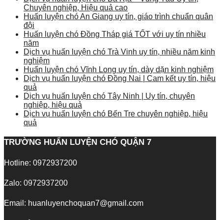
Chuyên nghiệp, Hiệu quả cao
Huấn luyện chó An Giang uy tín, giáo trình chuẩn quân
đội
Huấn luyện chó Đồng Tháp giá TỐT với uy tín nhiều
năm
Dịch vụ huấn luyện chó Trà Vinh uy tín, nhiều năm kinh
nghiệm
Huấn luyện chó Vĩnh Long uy tín, dày dặn kinh nghiệm
Dịch vụ huấn luyện chó Đồng Nai | Cam kết uy tín, hiệu
quả
Dịch vụ huấn luyện chó Tây Ninh | Uy tín, chuyên
nghiệp, hiệu quả
Dịch vụ huấn luyện chó Bến Tre chuyên nghiệp, hiệu
quả
TRƯỜNG HUẤN LUYỆN CHÓ QUẬN 7
Hotline: 0972937200
Zalo: 0972937200
Email: huanluyenchoquan7@gmail.com