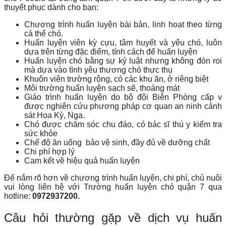
thuyết phục dành cho bạn:
Chương trình huấn luyện bài bản, linh hoạt theo từng
cá thể chó.
Huấn luyện viên kỳ cựu, tâm huyết và yêu chó, luôn
dựa trên từng đặc điểm, tính cách để huấn luyện
Huấn luyện chó bằng sự kỷ luật nhưng không đòn roi
mà dựa vào tình yêu thương chó thực thụ
Khuôn viên trường rộng, có các khu ăn, ở riêng biệt
Môi trường huấn luyện sạch sẽ, thoáng mát
Giáo trình huấn luyện do bộ đội Biên Phòng cấp v
được nghiên cứu phương pháp cơ quan an ninh cảnh
sát Hoa Kỳ, Nga.
Chó được chăm sóc chu đáo, có bác sĩ thú y kiểm tra
sức khỏe
Chế độ ăn uống bảo vệ sinh, đầy đủ về dưỡng chất
Chi phí hợp lý
Cam kết về hiệu quả huấn luyện
Để nắm rõ hơn về chương trình huấn luyện, chi phí, chủ nuôi
vui lòng liên hệ với Trường huấn luyện chó quận 7 qua
hotline:
0972937200.
Câu hỏi thường gặp về dịch vụ huấn