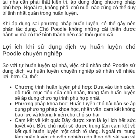
tại nhà cần phải thật kiên trì, áp dụng đúng phương pháp
phù hợp. Ngoài ra, không phải chủ nuôi nào cũng có thể duy
trì tính nhất quán trong huấn luyện.
Khi áp dụng sai phương pháp huấn luyện, có thể gây nên
phản tác dụng. Chó Poodle không những cải thiện được
hành vi mà có thể hình thành nên các thói quen xấu.
Lợi ích khi sử dụng dịch vụ huấn luyện chó
Poodle chuyên nghiệp
So với tự huấn luyện tại nhà, việc chủ nhân chó Poodle sử
dụng dịch vụ huấn luyện chuyên nghiệp sẽ nhận về nhiều
lợi hơn. Cụ thể:
Chương trình huấn luyện phù hợp: Dựa vào tính cách,
độ tuổi, mục tiêu của chủ nhân, trung tâm huấn luyện
sẽ áp dụng chương trình phù hợp nhất.
Phương pháp khoa học: Huấn luyện chó bài bản sẽ áp
dụng phương pháp khoa học, nhân văn, cam kết không
bạo lực và không khiến cho chó sợ hãi
Cam kết về kết quả: Đây được xem là lợi ích hết sức
tuyệt vời. Bởi, chủ nuôi sẽ được trung tâm cam kết về
kết quả huấn luyện một cách rõ ràng. Ngoài ra, trung
tâm huấn luyện chuyên nghiệp còn theo dõi sát sao và