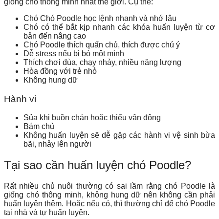
giống chó thông minh nhất thế giới. Cụ thể:
Chó Chó Poodle học lệnh nhanh và nhớ lâu
Chó có thể bắt kịp nhanh các khóa huấn luyện từ cơ
bản đến nâng cao
Chó Poodle thích quấn chủ, thích được chú ý
Dễ stress nếu bị bỏ một mình
Thích chơi đùa, chạy nhảy, nhiều năng lượng
Hòa đồng với trẻ nhỏ
Không hung dữ
Hành vi
Sủa khi buồn chán hoặc thiếu vận động
Bám chủ
Không huấn luyện sẽ dễ gặp các hành vi vệ sinh bừa
bãi, nhảy lên người
Tại sao cần huấn luyện chó Poodle
?
Rất nhiều chủ nuôi thường có sai lầm rằng chó Poodle là
giống chó thông minh, không hung dữ nên không cần phải
huấn luyện thêm. Hoặc nếu có, thì thường chỉ để chó Poodle
tại nhà và tự huấn luyện.