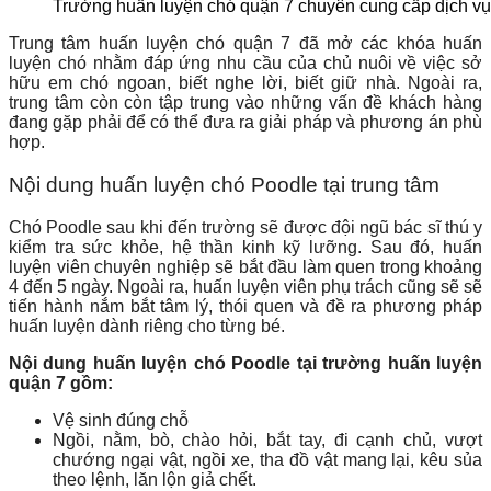
Trường huấn luyện chó quận 7 chuyên cung cấp dịch vụ
Trung tâm huấn luyện chó quận 7 đã mở các khóa huấn
luyện chó nhằm đáp ứng nhu cầu của chủ nuôi về việc sở
hữu em chó ngoan, biết nghe lời, biết giữ nhà. Ngoài ra,
trung tâm còn còn tập trung vào những vấn đề khách hàng
đang gặp phải để có thể đưa ra giải pháp và phương án phù
hợp.
Nội dung huấn luyện chó Poodle tại trung tâm
Chó Poodle sau khi đến trường sẽ được đội ngũ bác sĩ thú y
kiểm tra sức khỏe, hệ thần kinh kỹ lưỡng. Sau đó, huấn
luyện viên chuyên nghiệp sẽ bắt đầu làm quen trong khoảng
4 đến 5 ngày. Ngoài ra, huấn luyện viên phụ trách cũng sẽ sẽ
tiến hành nắm bắt tâm lý, thói quen và đề ra phương pháp
huấn luyện dành riêng cho từng bé.
Nội dung huấn luyện chó Poodle tại trường huấn luyện
quận 7 gồm:
Vệ sinh đúng chỗ
Ngồi, nằm, bò, chào hỏi, bắt tay, đi cạnh chủ, vượt
chướng ngại vật, ngồi xe, tha đồ vật mang lại, kêu sủa
theo lệnh, lăn lộn giả chết.