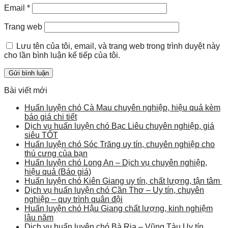
Email
*
Trang web
Lưu tên của tôi, email, và trang web trong trình duyệt này
cho lần bình luận kế tiếp của tôi.
Bài viết mới
Huấn luyện chó Cà Mau chuyên nghiệp, hiệu quả kèm
báo giá chi tiết
Dịch vụ huấn luyện chó Bạc Liêu chuyên nghiệp, giá
siêu TỐT
Huấn luyện chó Sóc Trăng uy tín, chuyên nghiệp cho
thú cưng của bạn
Huấn luyện chó Long An – Dịch vụ chuyên nghiệp,
hiệu quả (Báo giá)
Huấn luyện chó Kiên Giang uy tín, chất lượng, tận tâm
Dịch vụ huấn luyện chó Cần Thơ – Uy tín, chuyên
nghiệp – quy trình quân đội
Huấn luyện chó Hậu Giang chất lượng, kinh nghiệm
lâu năm
Dịch vụ huấn luyện chó Bà Rịa – Vũng Tàu Uy tín,