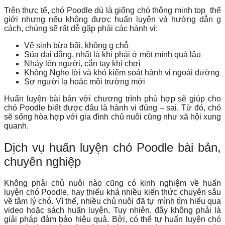
Trên thực tế, chó Poodle dù là giống chó thông minh top thế
giới nhưng nếu không được huấn luyện và hướng dẫn g
cách, chúng sẽ rất dễ gặp phải các hành vi:
Vệ sinh bừa bãi, không g chỗ
Sủa dai dẳng, nhất là khi phải ở một mình quá lâu
Nhảy lên người, cắn tay khi chơi
Không Nghe lời và khó kiểm soát hành vi ngoài đường
Sợ người lạ hoặc môi trường mới
Huấn luyện bài bản với chương trình phù hợp sẽ giúp cho
chó Poodle biết được đâu là hành vi đúng – sai. Từ đó, chó
sẽ sống hòa hợp với gia đình chủ nuôi cũng như xã hội xung
quanh.
Dịch vụ huấn luyện chó Poodle bài bản,
chuyên nghiệp
Không phải chủ nuôi nào cũng có kinh nghiệm về huấn
luyện chó Poodle, hay thiếu khá nhiều kiến thức chuyên sâu
về tâm lý chó. Vì thế, nhiều chủ nuôi đã tự mình tìm hiểu qua
video hoặc sách huấn luyện. Tuy nhiên, đây không phải là
giải pháp đảm bảo hiệu quả. Bởi, có thể tự huấn luyện chó