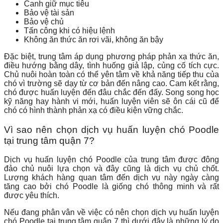
Canh giữ mục tiêu
Bảo vệ tài sản
Bảo vệ chủ
Tấn công khi có hiệu lệnh
Không ăn thức ăn rơi vãi, không ăn bậy
Đặc biệt, trung tâm áp dụng phương pháp phản xạ thức ăn,
điều hướng bằng dây, tình huống giả lập, củng cố tích cực.
Chủ nuôi hoàn toàn có thể yên tâm về khả năng tiếp thu của
chó vì trường sẽ dạy từ cơ bản đến nâng cao. Cam kết rằng,
chó được huấn luyện đến đâu chắc đến đấy. Song song học
kỹ năng hay hành vi mới, huấn luyện viên sẽ ôn cái cũ để
chó có hình thành phản xạ có điều kiện vững chắc.
Vì sao nên chọn dịch vụ huấn luyện chó Poodle
tại trung tâm quận 7?
Dịch vụ huấn luyện chó Poodle của trung tâm được đông
đảo chủ nuôi lựa chọn và đây cũng là dịch vụ chủ chốt.
Lượng khách hàng quan tâm đến dịch vụ này ngày càng
tăng cao bởi chó Poodle là giống chó thông minh và rất
được yêu thích.
Nếu đang phân vân về việc có nên chọn dịch vụ huấn luyện
chó Poodle tại trung tâm quận 7 thì dưới đây là những lý do